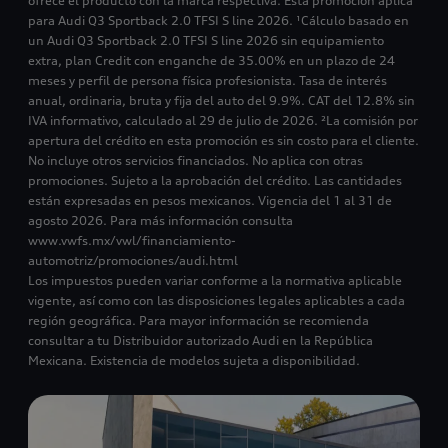
ofrece el producto con la marca respectiva. Esta promoción aplica
para Audi Q3 Sportback 2.0 TFSI S line 2026. ¹Cálculo basado en
un Audi Q3 Sportback 2.0 TFSI S line 2026 sin equipamiento
extra, plan Credit con enganche de 35.00% en un plazo de 24
meses y perfil de persona física profesionista. Tasa de interés
anual, ordinaria, bruta y fija del auto del 9.9%. CAT del 12.8% sin
IVA informativo, calculado al 29 de julio de 2026. ²La comisión por
apertura del crédito en esta promoción es sin costo para el cliente.
No incluye otros servicios financiados. No aplica con otras
promociones. Sujeto a la aprobación del crédito. Las cantidades
están expresadas en pesos mexicanos. Vigencia del 1 al 31 de
agosto 2026. Para más información consulta
www.vwfs.mx/vwl/financiamiento-
automotriz/promociones/audi.html
Los impuestos pueden variar conforme a la normativa aplicable
vigente, así como con las disposiciones legales aplicables a cada
región geográfica. Para mayor información se recomienda
consultar a tu Distribuidor autorizado Audi en la República
Mexicana. Existencia de modelos sujeta a disponibilidad.