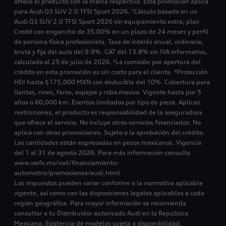
ofrece el producto con la marca respectiva. Esta promoción aplica
para Audi Q3 SUV 2.0 TFSI Sport 2026. ¹Cálculo basado en un
Audi Q3 SUV 2.0 TFSI Sport 2026 sin equipamiento extra, plan
Credit con enganche de 35.00% en un plazo de 24 meses y perfil
de persona física profesionista. Tasa de interés anual, ordinaria,
bruta y fija del auto del 9.9%. CAT del 13.8% sin IVA informativo,
calculado al 25 de julio de 2026. ²La comisión por apertura del
crédito en esta promoción es sin costo para el cliente. ³Protección
HDI hasta $175,000 MXN con deducible del 10%. Cobertura para
llantas, rines, faros, espejos y robo masivo. Vigente hasta por 5
años o 60,000 km. Eventos limitados por tipo de pieza. Aplican
restricciones, el producto es responsabilidad de la aseguradora
que ofrece el servicio. No incluye otros servicios financiados. No
aplica con otras promociones. Sujeto a la aprobación del crédito.
Las cantidades están expresadas en pesos mexicanos. Vigencia
del 1 al 31 de agosto 2026. Para más información consulta
www.vwfs.mx/vwl/financiamiento-
automotriz/promociones/audi.html
Los impuestos pueden variar conforme a la normativa aplicable
vigente, así como con las disposiciones legales aplicables a cada
región geográfica. Para mayor información se recomienda
consultar a tu Distribuidor autorizado Audi en la República
Mexicana. Existencia de modelos sujeta a disponibilidad.