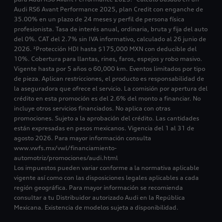
Audi RS6 Avant Performance 2025, plan Credit con enganche de
35.00% en un plazo de 24 meses y perfil de persona física
profesionista. Tasa de interés anual, ordinaria, bruta y fija del auto
del 0%. CAT del 2.7% sin IVA informativo, calculado al 26 junio de
2026. ²Protección HDI hasta $175,000 MXN con deducible del
10%. Cobertura para llantas, rines, faros, espejos y robo masivo.
Vigente hasta por 5 años o 60,000 km. Eventos limitados por tipo
de pieza. Aplican restricciones, el producto es responsabilidad de
la aseguradora que ofrece el servicio. La comisión por apertura del
crédito en esta promoción es del 2.6% del monto a financiar. No
incluye otros servicios financiados. No aplica con otras
promociones. Sujeto a la aprobación del crédito. Las cantidades
están expresadas en pesos mexicanos. Vigencia del 1 al 31 de
agosto 2026. Para mayor información consulta
www.vwfs.mx/vwl/financiamiento-
automotriz/promociones/audi.html
Los impuestos pueden variar conforme a la normativa aplicable
vigente así como con las disposiciones legales aplicables a cada
región geográfica. Para mayor información se recomienda
consultar a tu Distribuidor autorizado Audi en la República
Mexicana. Existencia de modelos sujeta a disponibilidad.