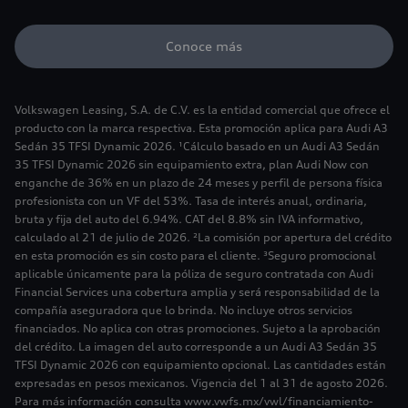
Conoce más
Volkswagen Leasing, S.A. de C.V. es la entidad comercial que ofrece el
producto con la marca respectiva. Esta promoción aplica para Audi A3
Sedán 35 TFSI Dynamic 2026. ¹Cálculo basado en un Audi A3 Sedán
35 TFSI Dynamic 2026 sin equipamiento extra, plan Audi Now con
enganche de 36% en un plazo de 24 meses y perfil de persona física
profesionista con un VF del 53%. Tasa de interés anual, ordinaria,
bruta y fija del auto del 6.94%. CAT del 8.8% sin IVA informativo,
calculado al 21 de julio de 2026. ²La comisión por apertura del crédito
en esta promoción es sin costo para el cliente. ³Seguro promocional
aplicable únicamente para la póliza de seguro contratada con Audi
Financial Services una cobertura amplia y será responsabilidad de la
compañía aseguradora que lo brinda. No incluye otros servicios
financiados. No aplica con otras promociones. Sujeto a la aprobación
del crédito. La imagen del auto corresponde a un Audi A3 Sedán 35
TFSI Dynamic 2026 con equipamiento opcional. Las cantidades están
expresadas en pesos mexicanos. Vigencia del 1 al 31 de agosto 2026.
Para más información consulta www.vwfs.mx/vwl/financiamiento-