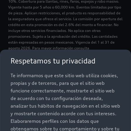
10%. Cobertura para llantas, rines, faros, espejos y robo masivo.
Vigente hasta por 5 años o 60,000 km. Eventos limitados por tipo
de pieza. Aplican restricciones, el producto es responsabilidad de
la aseguradora que ofrece el servicio. La comisión por apertura del
crédito en esta promoción es del 2.6% del monto a financiar. No
incluye otros servicios financiados. No aplica con otras
promociones. Sujeto a la aprobación del crédito. Las cantidades
están expresadas en pesos mexicanos. Vigencia del 1 al 31 de
agosto 2026. Para mayor información consulta
www.vwfs.mx/vwl/financiamiento-
Respetamos tu privacidad
automotriz/promociones/audi.html
Los impuestos pueden variar conforme a la normativa aplicable
vigente así como con las disposiciones legales aplicables a cada
Te informamos que este sitio web utiliza cookies,
región geográfica. Para mayor información se recomienda
propias y de terceros, para que el sitio web
consultar a tu Distribuidor autorizado Audi en la República
Mexicana. Existencia de modelos sujeta a disponibilidad.
funcione correctamente, mostrarte el sitio web
de acuerdo con tu configuración deseada,
analizar tus hábitos de navegación en el sitio web
y mostrarte contenido acorde con tus intereses.
Elaboraremos perfiles con los datos que
obtengamos sobre tu comportamiento y sobre tu