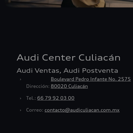
Audi Center Culiacán
Audi Ventas, Audi Postventa
›
Boulevard Pedro Infante No. 2575
Dirección:
80020 Culiacán
›
Tel.:
66 79 92 03 00
›
Correo:
contacto@audiculiacan.com.mx