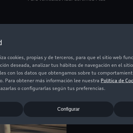
d
Cobertura 
iza cookies, propias y de terceros, para que el sitio web fu
vehículos 
ación deseada, analizar tus hábitos de navegación en el sit
iles con los datos que obtengamos sobre tu comportamiento
Al momento de adquirir 
do. Para obtener más información lee nuestra
Política de Co
garantía, cuya cobertur
zarlas o configurarlas según tus preferencias.
De esta forma estarás t
eventualidad tu vehícul
Audi de tu preferencia 
Configurar
la posibilidad de inclui
Services.