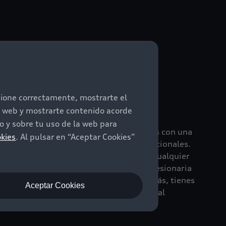
garantizada para
ncione correctamente, mostrarte el
Audi usados
io web y mostrarte contenido acorde
 y sobre tu uso de la web para
tu vehículo Audi Certified Plus contarás con una
okies
. Al pulsar en “Aceptar Cookies”
a podrás ampliar hasta por dos años adicionales.
ranquilo ante imprevistos, ya que ante cualquier
o será atendido por expertos, en la concesionaria
y utilizando solo piezas originales. Además, tienes
Aceptar Cookies
rlo en tu financiamiento con Audi Financial